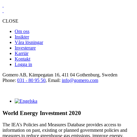
CLOSE
Om oss
Insikter
Våra lösningar
Investerare
Karriär
Kontakt
Logga in
Gomero AB, Kämpegatan 16, 411 04 Gothenburg, Sweden
Phone:
031 - 80 95 50
, Email:
info@gomero.com
World Energy Investment 2020
The IEA’s Policies and Measures Database provides access to
information on past, existing or planned government policies and
measures to reduce greenhouse gas emissions, improve energy.