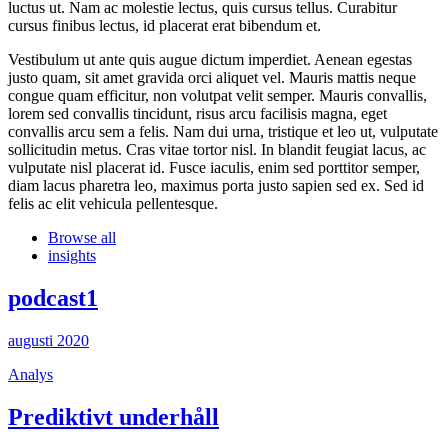
luctus ut. Nam ac molestie lectus, quis cursus tellus. Curabitur
cursus finibus lectus, id placerat erat bibendum et.
Vestibulum ut ante quis augue dictum imperdiet. Aenean egestas
justo quam, sit amet gravida orci aliquet vel. Mauris mattis neque
congue quam efficitur, non volutpat velit semper. Mauris convallis,
lorem sed convallis tincidunt, risus arcu facilisis magna, eget
convallis arcu sem a felis. Nam dui urna, tristique et leo ut, vulputate
sollicitudin metus. Cras vitae tortor nisl. In blandit feugiat lacus, ac
vulputate nisl placerat id. Fusce iaculis, enim sed porttitor semper,
diam lacus pharetra leo, maximus porta justo sapien sed ex. Sed id
felis ac elit vehicula pellentesque.
Browse all
insights
podcast1
augusti 2020
Analys
Prediktivt underhåll