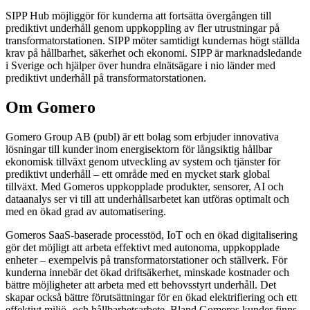
SIPP Hub möjliggör för kunderna att fortsätta övergången till
prediktivt underhåll genom uppkoppling av fler utrustningar på
transformatorstationen. SIPP möter samtidigt kundernas högt ställda
krav på hållbarhet, säkerhet och ekonomi. SIPP är marknadsledande
i Sverige och hjälper över hundra elnätsägare i nio länder med
prediktivt underhåll på transformatorstationen.
Om Gomero
Gomero Group AB (publ) är ett bolag som erbjuder innovativa
lösningar till kunder inom energisektorn för långsiktig hållbar
ekonomisk tillväxt genom utveckling av system och tjänster för
prediktivt underhåll – ett område med en mycket stark global
tillväxt. Med Gomeros uppkopplade produkter, sensorer, AI och
dataanalys ser vi till att underhållsarbetet kan utföras optimalt och
med en ökad grad av automatisering.
Gomeros SaaS-baserade processtöd, IoT och en ökad digitalisering
gör det möjligt att arbeta effektivt med autonoma, uppkopplade
enheter – exempelvis på transformatorstationer och ställverk. För
kunderna innebär det ökad driftsäkerhet, minskade kostnader och
bättre möjligheter att arbeta med ett behovsstyrt underhåll. Det
skapar också bättre förutsättningar för en ökad elektrifiering och ett
effektivt miljö- och hållbarhetsarbete. Bland Gomeros kunder finns