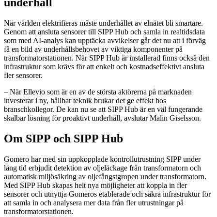
underhåll
När världen elektrifieras måste underhållet av elnätet bli smartare.
Genom att ansluta sensorer till SIPP Hub och samla in realtidsdata
som med AI-analys kan upptäcka avvikelser går det nu att i förväg
få en bild av underhållsbehovet av viktiga komponenter på
transformatorstationen. När SIPP Hub är installerad finns också den
infrastruktur som krävs för att enkelt och kostnadseffektivt ansluta
fler sensorer.
– När Ellevio som är en av de största aktörerna på marknaden
investerar i ny, hållbar teknik brukar det ge effekt hos
branschkollegor. De kan nu se att SIPP Hub är en väl fungerande
skalbar lösning för proaktivt underhåll, avslutar Malin Giselsson.
Om SIPP och SIPP Hub
Gomero har med sin uppkopplade kontrollutrustning SIPP under
lång tid erbjudit detektion av oljeläckage från transformatorn och
automatisk miljösäkring av oljefångstgropen under transformatorn.
Med SIPP Hub skapas helt nya möjligheter att koppla in fler
sensorer och utnyttja Gomeros etablerade och säkra infrastruktur för
att samla in och analysera mer data från fler utrustningar på
transformatorstationen.