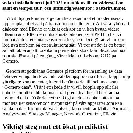
sedan installationen i juli 2022 nu utökats till en väderstation
samt en temperatur- och luftfuktighetssensor i batterirummet.
– Vi vill hjälpa kunderna genom hela resan mot ett moderniserat,
uppkopplat arbetssätt på transformatorstationerna. Att vara lyhörda i
dialogen med Ellevio är viktigt och gör att vi kan bygga vidare
tillsammans. Efter den initiala installationen av SIPP Hub har vi
kunnat addera ett antal sensorer och system. Det gör att vi nu kan
lösa nya problem på ett strukturerat sätt. Vi tror att det är ett bättre
sätt att jobba än att försöka implementera stora komplexa lösningar
som ska lösa allt på en gång, säger Malin Giselsson, CTO på
Gomero.
– Genom att godkänna Gomeros plattform för insamling av data
behöver vi inga tidskrävande valideringsprocesser för att koppla upp
ytterligare komponenter, internt benämns det till och med som
”Gomero-data”. Vi är i ett skede där vi vill koppla upp allt fler
enheter för att snabbt kunna ta rätt prediktiva beslut baserad på
insamlad data. Då är det extra viktigt att det är enkelt att kunna
montera fler sensorer och mätpunkter på våra apparater som kan
samla in data för prediktiva analyser, kommenterar Mattias Airiman,
Analyses and Strategy Manager, Network Operation, Ellevio.
Viktigt steg mot ett ökat prediktivt