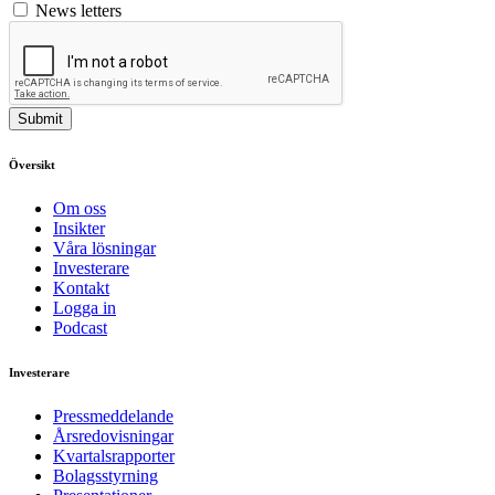
News letters
Submit
Översikt
Om oss
Insikter
Våra lösningar
Investerare
Kontakt
Logga in
Podcast
Investerare
Pressmeddelande
Årsredovisningar
Kvartalsrapporter
Bolagsstyrning