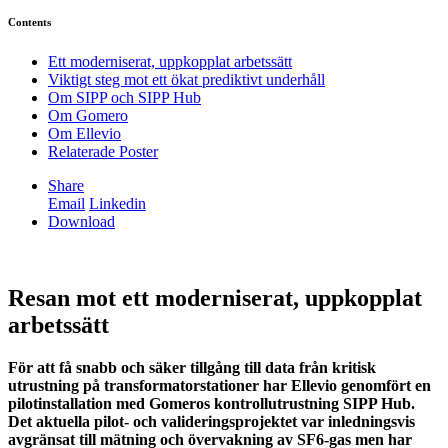
Contents
Ett moderniserat, uppkopplat arbetssätt
Viktigt steg mot ett ökat prediktivt underhåll
Om SIPP och SIPP Hub
Om Gomero
Om Ellevio
Relaterade Poster
Share
Email
Linkedin
Download
Resan mot ett moderniserat, uppkopplat
arbetssätt
För att få snabb och säker tillgång till data från kritisk
utrustning på transformatorstationer har Ellevio genomfört en
pilotinstallation med Gomeros kontrollutrustning SIPP Hub.
Det aktuella pilot- och valideringsprojektet var inledningsvis
avgränsat till mätning och övervakning av SF6-gas men har