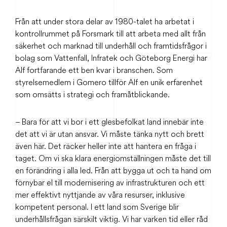
Från att under stora delar av 1980-talet ha arbetat i
kontrollrummet på Forsmark till att arbeta med allt från
säkerhet och marknad till underhåll och framtidsfrågor i
bolag som Vattenfall, Infratek och Göteborg Energi har
Alf fortfarande ett ben kvar i branschen. Som
styrelsemedlem i Gomero tillför Alf en unik erfarenhet
som omsätts i strategi och framåtblickande.
– Bara för att vi bor i ett glesbefolkat land innebär inte
det att vi är utan ansvar. Vi måste tänka nytt och brett
även här. Det räcker heller inte att hantera en fråga i
taget. Om vi ska klara energiomställningen måste det till
en förändring i alla led. Från att bygga ut och ta hand om
förnybar el till modernisering av infrastrukturen och ett
mer effektivt nyttjande av våra resurser, inklusive
kompetent personal. I ett land som Sverige blir
underhållsfrågan särskilt viktig. Vi har varken tid eller råd