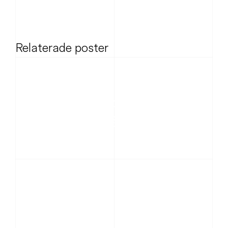
Relaterade poster
News
20 år uppkopplade – vad
elnätet har lärt oss