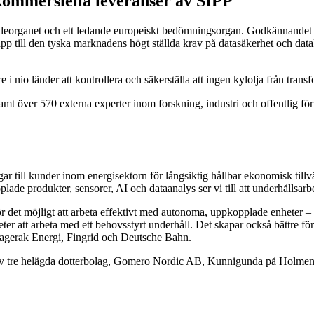
kommersiella leveranser av SIPP
eorganet och ett ledande europeiskt bedömningsorgan. Godkännandet är 
upp till den tyska marknadens högt ställda krav på datasäkerhet och dat
i nio länder att kontrollera och säkerställa att ingen kylolja från tran
a samt över 570 externa experter inom forskning, industri och offentlig 
 till kunder inom energisektorn för långsiktig hållbar ekonomisk tillvä
de produkter, sensorer, AI och dataanalys ser vi till att underhållsarb
 det möjligt att arbeta effektivt med autonoma, uppkopplade enheter – 
er att arbeta med ett behovsstyrt underhåll. Det skapar också bättre förut
Skagerak Energi, Fingrid och Deutsche Bahn.
av tre helägda dotterbolag, Gomero Nordic AB, Kunnigunda på Holme