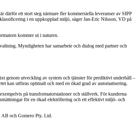
därför ett stort steg närmare fler kommersiella leveranser av SIPP
aklassificering i en uppkopplad miljö, säger Jan-Eric Nilsson, VD på
sformatorn kommer ut i naturen.
förvaltning. Myndigheten har samarbete och dialog med partner och
xt genom utveckling av system och tjänster för prediktivt underhåll –
etet kan utföras optimalt och med en ökad grad av automatisering.
exempelvis på transformatorstationer och ställverk. För kunderna
sättningar för en ökad elektrifiering och ett effektivt miljö- och
n AB och Gomero Pty. Ltd.