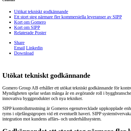
Contents
Utökat tekniskt godkännande
Ett stort steg närmare fler kommersiella leveranser av SIPP
Kort om Gomero
Kort om SIPP
Relaterade Poster
Share
Email
Linkedin
Download
Utökat tekniskt godkännande
Gomero Group AB erhåller ett utökat tekniskt godkännande för kontrol
Myndigheten spelar sedan många år en avgörande roll i byggbransche
innovativa byggprodukter och nya tekniker.
SIPP kontrollutrustning är Gomeros egenutvecklade uppkopplade enheter f
ryms i oljefångstgropen vid ett eventuellt haveri. SIPP systemövervakas
integration mot kundens affärs- och underhållssystem.