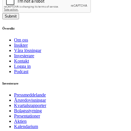
Submit
Översikt
Om oss
Insikter
Våra lösningar
Investerare
Kontakt
Logga in
Podcast
Investerare
Pressmeddelande
Årsredovisningar
Kvartalsrapporter
Bolagsstyrning
Presentationer
Aktien
Kalendarium