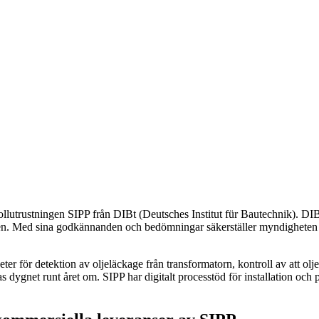
lutrustningen SIPP från DIBt (Deutsches Institut für Bautechnik). DIBt
n. Med sina godkännanden och bedömningar säkerställer myndigheten b
ör detektion av oljeläckage från transformatorn, kontroll av att oljefån
 dygnet runt året om. SIPP har digitalt processtöd för installation och 