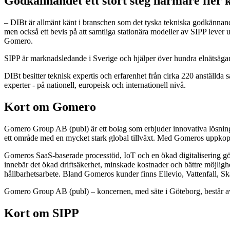
Godkännandet ett stort steg närmare fler 
– DIBt är allmänt känt i branschen som det tyska tekniska godkännand
men också ett bevis på att samtliga stationära modeller av SIPP lever 
Gomero.
SIPP är marknadsledande i Sverige och hjälper över hundra elnätsägare 
DIBt besitter teknisk expertis och erfarenhet från cirka 220 anställd
experter - på nationell, europeisk och internationell nivå.
Kort om Gomero
Gomero Group AB (publ) är ett bolag som erbjuder innovativa lösningar
ett område med en mycket stark global tillväxt. Med Gomeros uppkoppla
Gomeros SaaS-baserade processtöd, IoT och en ökad digitalisering gör
innebär det ökad driftsäkerhet, minskade kostnader och bättre möjlighet
hållbarhetsarbete. Bland Gomeros kunder finns Ellevio, Vattenfall, 
Gomero Group AB (publ) – koncernen, med säte i Göteborg, består 
Kort om SIPP