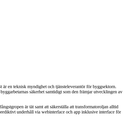
 är en teknisk myndighet och tjänsteleverantör för byggsektorn.
yggarbetarnas säkerhet samtidigt som den främjar utvecklingen av
gstgropen är tät samt att säkerställa att transformatoroljan alltid
prediktivt underhåll via webinterface och app inklusive interface för