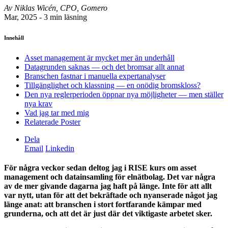
Av Niklas Wicén, CPO, Gomero
Mar, 2025 - 3 min läsning
Innehåll
Asset management är mycket mer än underhåll
Datagrunden saknas — och det bromsar allt annat
Branschen fastnar i manuella expertanalyser
Tillgänglighet och klassning — en onödig bromskloss?
Den nya reglerperioden öppnar nya möjligheter — men ställer
nya krav
Vad jag tar med mig
Relaterade Poster
Dela
Email
Linkedin
För några veckor sedan deltog jag i RISE kurs om asset
management och datainsamling för elnätbolag. Det var några
av de mer givande dagarna jag haft på länge. Inte för att allt
var nytt, utan för att det bekräftade och nyanserade något jag
länge anat: att branschen i stort fortfarande kämpar med
grunderna, och att det är just där det viktigaste arbetet sker.