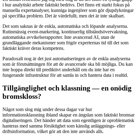
i hur analytiskt arbete faktiskt bedrivs. Det finns ett starkt fokus på
manuella expertanalyser, kunniga ingenjörer som gör djupdykningar
på specifika problem. Det är värdefullt, men det är inte skalbart.
Det som saknas är de enkla, automatiska och löpande analyserna.
Rutinmässig event-markering, kontinuerlig tillståndsövervakning,
automatiska avvikelserapporter. Inte avancerad AI, utan de
grundläggande mekanismer som frigör experternas tid till det som
faktiskt kräver deras kompetens.
Paradoxalt nog är det just automatiseringen av de enkla analyserna
som är förutsättningen för att de avancerade ska bli möjliga. Du kan
inte hoppa direkt till prediktivt underhåll om du inte har en
fungerande infrastruktur för att samla in och hantera data i realtid.
Tillgänglighet och klassning — en onödig
bromskloss?
Något som slog mig under dessa dagar var hur
informationsklassning ibland skapar en ängslan som faktiskt bromsar
digitaliseringen. Det händer att data som egentligen är oproblematisk
hanteras med samma försiktighet som känslig anläggnings- eller
driftsinformation, vilket gör att den inte används alls.