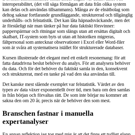
interoperabilitet, (det vill säga förmågan att data från olika system
kan delas och användas tillsammans). Många av de elnätbolag som
deltog saknar fortfarande grundläggande, strukturerad och tillgänglig
underhålls- och felstatistik. Det kan låta häpnadsväckande, men det
är förståeligt när man tänker på hur data faktiskt försvinner:
papperspärmar och ritningar som slängs utan att ersättas digitalt och
skalbart, IT-system som byts ut utan att historiken migreras,
fältpersonal som antecknar observationer i Excel eller Word-filer
som är svåra att systematisera istället för strukturerade databaser.
Kursen illustrerade det elegant med ett enkelt resonemang: för att
fatta datadrivna beslut behöver du analys. För att analysera behöver
du data. Och för det behöver du faktiskt samla in den, konsekvent
och strukturerat, med en tanke på vad den ska användas till.
Det kanske mest slående exemplet var felstatistik. Värdet av den
typen av data växer exponentiellt över tid, men bara om den samlas
in från början och förvaltas rätt. De som inte börjar nu kommer att
sakna den om 20 år, precis när de behöver den som mest.
Branschen fastnar i manuella
expertanalyser
En annan reflektion jag tog med mig är att det finns ett tydligt glapp