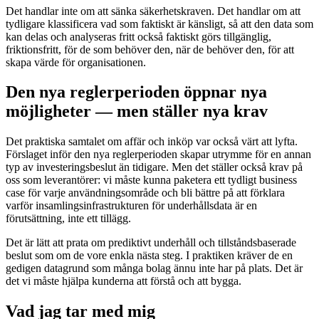
Det handlar inte om att sänka säkerhetskraven. Det handlar om att
tydligare klassificera vad som faktiskt är känsligt, så att den data som
kan delas och analyseras fritt också faktiskt görs tillgänglig,
friktionsfritt, för de som behöver den, när de behöver den, för att
skapa värde för organisationen.
Den nya reglerperioden öppnar nya
möjligheter — men ställer nya krav
Det praktiska samtalet om affär och inköp var också värt att lyfta.
Förslaget inför den nya reglerperioden skapar utrymme för en annan
typ av investeringsbeslut än tidigare. Men det ställer också krav på
oss som leverantörer: vi måste kunna paketera ett tydligt business
case för varje användningsområde och bli bättre på att förklara
varför insamlingsinfrastrukturen för underhållsdata är en
förutsättning, inte ett tillägg.
Det är lätt att prata om prediktivt underhåll och tillståndsbaserade
beslut som om de vore enkla nästa steg. I praktiken kräver de en
gedigen datagrund som många bolag ännu inte har på plats. Det är
det vi måste hjälpa kunderna att förstå och att bygga.
Vad jag tar med mig