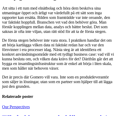
Att sitta i ett rum med elnätbolag och höra dem beskriva sina
utmaningar öppet och ärligt var värdefullt på ett sätt som inga
rapporter kan ersätta. Bilden som framträdde var inte oroande, den
var faktiskt hoppfull. Branschen vet vad den behöver göra. Man
förstår kopplingen mellan data, analys och bättre beslut. Det som
saknas är ofta inte viljan, utan rätt stöd för att ta de första stegen.
De första stegen behöver inte vara stora. I praktiken handlar det om
att börja kartlägga vilken data ni faktiskt redan har och var den
försvinner i era processer idag. Nästa steg är att identifiera ett
konkret användningsområde med ett tydligt business case: vad vill vi
kunna besluta om, och vilken data krävs för det? Därifrån går det att
bygga en insamlingsinfrastruktur som är enkel att börja i liten skala,
men som håller när behoven växer.
Det är precis där Gomero vill vara. Inte som en produktleverantör
som säljer in lösningar, utan som en partner som hjälper till att lägga
just den grunden.
Relaterade poster
Our Perspectives