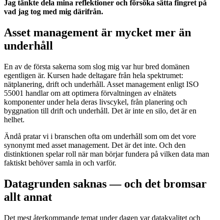
Jag tänkte dela mina reflektioner och försöka sätta fingret på
vad jag tog med mig därifrån.
Asset management är mycket mer än
underhåll
En av de första sakerna som slog mig var hur bred domänen
egentligen är. Kursen hade deltagare från hela spektrumet:
nätplanering, drift och underhåll. Asset management enligt ISO
55001 handlar om att optimera förvaltningen av elnätets
komponenter under hela deras livscykel, från planering och
byggnation till drift och underhåll. Det är inte en silo, det är en
helhet.
Ändå pratar vi i branschen ofta om underhåll som om det vore
synonymt med asset management. Det är det inte. Och den
distinktionen spelar roll när man börjar fundera på vilken data man
faktiskt behöver samla in och varför.
Datagrunden saknas — och det bromsar
allt annat
Det mest återkommande temat under dagen var datakvalitet och