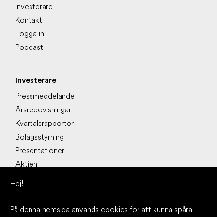
Investerare
Kontakt
Logga in
Podcast
Investerare
Pressmeddelande
Årsredovisningar
Kvartalsrapporter
Bolagsstyrning
Presentationer
Aktien
Kalendarium
Hej!
På denna hemsida används cookies för att kunna spåra
Läs mer