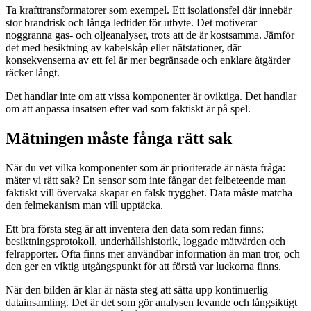
Ta krafttransformatorer som exempel. Ett isolationsfel där innebär
stor brandrisk och långa ledtider för utbyte. Det motiverar
noggranna gas- och oljeanalyser, trots att de är kostsamma. Jämför
det med besiktning av kabelskåp eller nätstationer, där
konsekvenserna av ett fel är mer begränsade och enklare åtgärder
räcker långt.
Det handlar inte om att vissa komponenter är oviktiga. Det handlar
om att anpassa insatsen efter vad som faktiskt är på spel.
Mätningen måste fånga rätt sak
När du vet vilka komponenter som är prioriterade är nästa fråga:
mäter vi rätt sak? En sensor som inte fångar det felbeteende man
faktiskt vill övervaka skapar en falsk trygghet. Data måste matcha
den felmekanism man vill upptäcka.
Ett bra första steg är att inventera den data som redan finns:
besiktningsprotokoll, underhållshistorik, loggade mätvärden och
felrapporter. Ofta finns mer användbar information än man tror, och
den ger en viktig utgångspunkt för att förstå var luckorna finns.
När den bilden är klar är nästa steg att sätta upp kontinuerlig
datainsamling. Det är det som gör analysen levande och långsiktigt