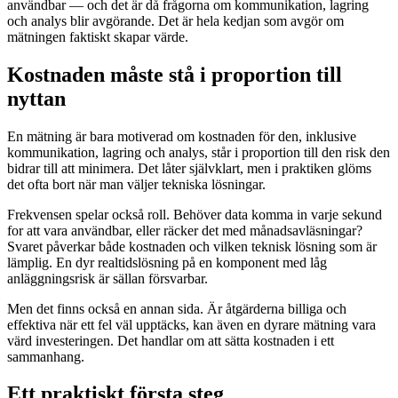
användbar — och det är då frågorna om kommunikation, lagring
och analys blir avgörande. Det är hela kedjan som avgör om
mätningen faktiskt skapar värde.
Kostnaden måste stå i proportion till
nyttan
En mätning är bara motiverad om kostnaden för den, inklusive
kommunikation, lagring och analys, står i proportion till den risk den
bidrar till att minimera. Det låter självklart, men i praktiken glöms
det ofta bort när man väljer tekniska lösningar.
Frekvensen spelar också roll. Behöver data komma in varje sekund
for att vara användbar, eller räcker det med månadsavläsningar?
Svaret påverkar både kostnaden och vilken teknisk lösning som är
lämplig. En dyr realtidslösning på en komponent med låg
anläggningsrisk är sällan försvarbar.
Men det finns också en annan sida. Är åtgärderna billiga och
effektiva när ett fel väl upptäcks, kan även en dyrare mätning vara
värd investeringen. Det handlar om att sätta kostnaden i ett
sammanhang.
Ett praktiskt första steg