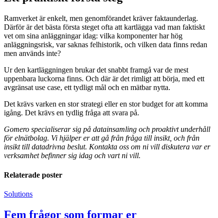
Ramverket är enkelt, men genomförandet kräver faktaunderlag.
Därför är det bästa första steget ofta att kartlägga vad man faktiskt
vet om sina anläggningar idag: vilka komponenter har hög
anläggningsrisk, var saknas felhistorik, och vilken data finns redan
men används inte?
Ur den kartläggningen brukar det snabbt framgå var de mest
uppenbara luckorna finns. Och där är det rimligt att börja, med ett
avgränsat use case, ett tydligt mål och en mätbar nytta.
Det krävs varken en stor strategi eller en stor budget for att komma
igång. Det krävs en tydlig fråga att svara på.
Gomero specialiserar sig på datainsamling och proaktivt underhåll
för elnätbolag. Vi hjälper er att gå från fråga till insikt, och från
insikt till datadrivna beslut. Kontakta oss om ni vill diskutera var er
verksamhet befinner sig idag och vart ni vill.
Relaterade poster
Solutions
Fem frågor som formar er