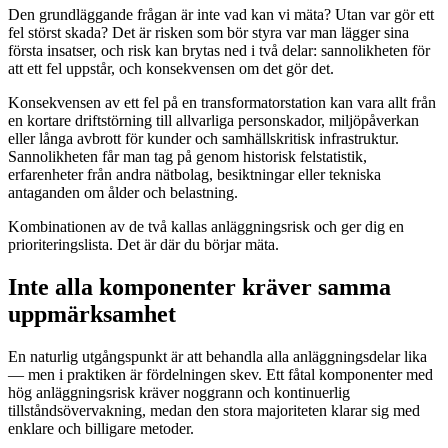
Den grundläggande frågan är inte vad kan vi mäta? Utan var gör ett
fel störst skada? Det är risken som bör styra var man lägger sina
första insatser, och risk kan brytas ned i två delar: sannolikheten för
att ett fel uppstår, och konsekvensen om det gör det.
Konsekvensen av ett fel på en transformatorstation kan vara allt från
en kortare driftstörning till allvarliga personskador, miljöpåverkan
eller långa avbrott för kunder och samhällskritisk infrastruktur.
Sannolikheten får man tag på genom historisk felstatistik,
erfarenheter från andra nätbolag, besiktningar eller tekniska
antaganden om ålder och belastning.
Kombinationen av de två kallas anläggningsrisk och ger dig en
prioriteringslista. Det är där du börjar mäta.
Inte alla komponenter kräver samma
uppmärksamhet
En naturlig utgångspunkt är att behandla alla anläggningsdelar lika
— men i praktiken är fördelningen skev. Ett fåtal komponenter med
hög anläggningsrisk kräver noggrann och kontinuerlig
tillståndsövervakning, medan den stora majoriteten klarar sig med
enklare och billigare metoder.