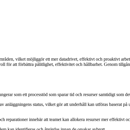
områden, vilket möjliggör ett mer datadrivet, effektivt och proaktivt arb
 för att förbättra pålitlighet, effektivitet och hållbarhet. Genom tillgång
fungerar som ett processtöd som sparar tid och resurser samtidigt som de
 anläggningens status, vilket gör att underhåll kan utföras baserat på utru
ch reparationer innebär att teamet kan allokera resurser mer effektivt o
lem kan identifieras och åtgärdas innan de orsakar avbrott.