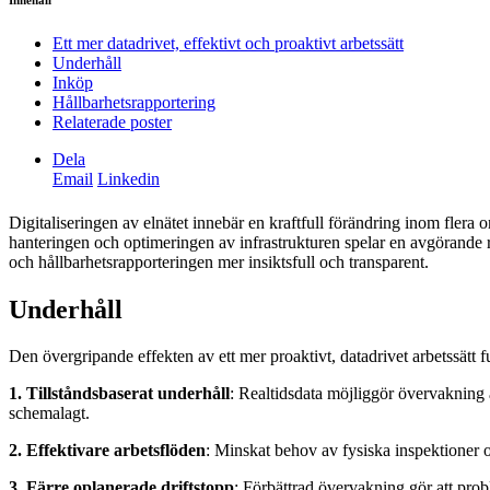
Innehåll
Ett mer datadrivet, effektivt och proaktivt arbetssätt
Underhåll
Inköp
Hållbarhetsrapportering
Relaterade poster
Dela
Email
Linkedin
Digitaliseringen av elnätet innebär en kraftfull förändring inom flera 
hanteringen och optimeringen av infrastrukturen spelar en avgörande roll
och hållbarhetsrapporteringen mer insiktsfull och transparent.
Underhåll
Den övergripande effekten av ett mer proaktivt, datadrivet arbetssätt 
1. Tillståndsbaserat underhåll
: Realtidsdata möjliggör övervakning av
schemalagt.
2. Effektivare arbetsflöden
: Minskat behov av fysiska inspektioner o
3. Färre oplanerade driftstopp
: Förbättrad övervakning gör att prob