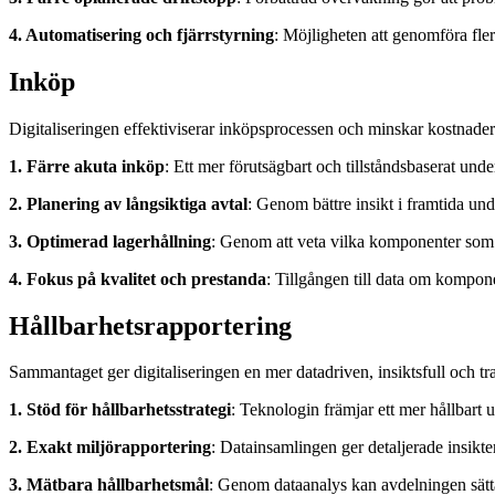
4. Automatisering och fjärrstyrning
: Möjligheten att genomföra fler
Inköp
Digitaliseringen effektiviserar inköpsprocessen och minskar kostnade
1. Färre akuta inköp
: Ett mer förutsägbart och tillståndsbaserat und
2. Planering av långsiktiga avtal
: Genom bättre insikt i framtida und
3. Optimerad lagerhållning
: Genom att veta vilka komponenter som 
4. Fokus på kvalitet och prestanda
: Tillgången till data om kompone
Hållbarhetsrapportering
Sammantaget ger digitaliseringen en mer datadriven, insiktsfull och tr
1. Stöd för hållbarhetsstrategi
: Teknologin främjar ett mer hållbart u
2.
Exakt miljörapportering
: Datainsamlingen ger detaljerade insikt
3. Mätbara hållbarhetsmål
: Genom dataanalys kan avdelningen sätt