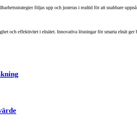
barhetsstrategier följas upp och justeras i realtid för att snabbare uppn
lighet och effektivitet i elnätet. Innovativa lösningar för smarta elnät ger
akning
 värde