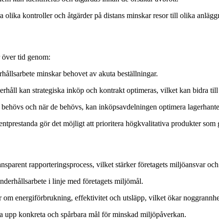
a olika kontroller och åtgärder på distans minskar resor till olika anlägg
r över tid genom:
erhållsarbete minskar behovet av akuta beställningar.
erhåll kan strategiska inköp och kontrakt optimeras, vilket kan bidra till
behövs och när de behövs, kan inköpsavdelningen optimera lagerhanteri
ntprestanda gör det möjligt att prioritera högkvalitativa produkter som 
ansparent rapporteringsprocess, vilket stärker företagets miljöansvar oc
nderhållsarbete i linje med företagets miljömål.
er om energiförbrukning, effektivitet och utsläpp, vilket ökar noggrann
a upp konkreta och spårbara mål för minskad miljöpåverkan.