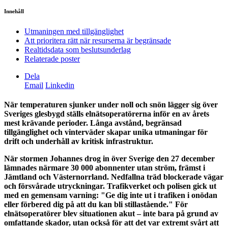
Innehåll
Utmaningen med tillgänglighet
Att prioritera rätt när resurserna är begränsade
Realtidsdata som beslutsunderlag
Relaterade poster
Dela
Email
Linkedin
När temperaturen sjunker under noll och snön lägger sig över
Sveriges glesbygd ställs elnätsoperatörerna inför en av årets
mest krävande perioder. Långa avstånd, begränsad
tillgänglighet och vinterväder skapar unika utmaningar för
drift och underhåll av kritisk infrastruktur.
När stormen Johannes drog in över Sverige den 27 december
lämnades närmare 30 000 abonnenter utan ström, främst i
Jämtland och Västernorrland. Nedfallna träd blockerade vägar
och försvårade utryckningar. Trafikverket och polisen gick ut
med en gemensam varning: "Ge dig inte ut i trafiken i onödan
eller förbered dig på att du kan bli stillastående." För
elnätsoperatörer blev situationen akut – inte bara på grund av
omfattande skador, utan också för att det var extremt svårt att