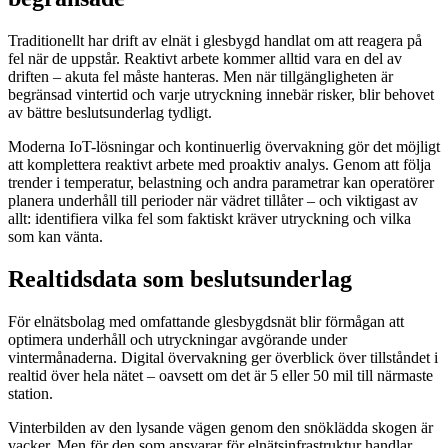
Traditionellt har drift av elnät i glesbygd handlat om att reagera på
fel när de uppstår. Reaktivt arbete kommer alltid vara en del av
driften – akuta fel måste hanteras. Men när tillgängligheten är
begränsad vintertid och varje utryckning innebär risker, blir behovet
av bättre beslutsunderlag tydligt.
Moderna IoT-lösningar och kontinuerlig övervakning gör det möjligt
att komplettera reaktivt arbete med proaktiv analys. Genom att följa
trender i temperatur, belastning och andra parametrar kan operatörer
planera underhåll till perioder när vädret tillåter – och viktigast av
allt: identifiera vilka fel som faktiskt kräver utryckning och vilka
som kan vänta.
Realtidsdata som beslutsunderlag
För elnätsbolag med omfattande glesbygdsnät blir förmågan att
optimera underhåll och utryckningar avgörande under
vintermånaderna. Digital övervakning ger överblick över tillståndet i
realtid över hela nätet – oavsett om det är 5 eller 50 mil till närmaste
station.
Vinterbilden av den lysande vägen genom den snöklädda skogen är
vacker. Men för den som ansvarar för elnätsinfrastruktur handlar