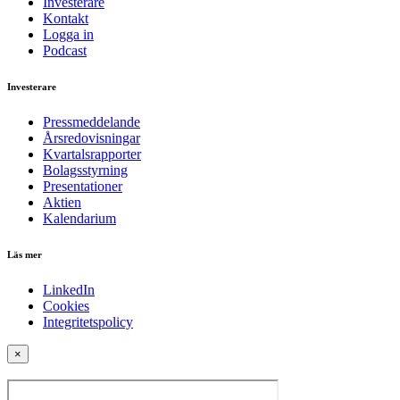
Investerare
Kontakt
Logga in
Podcast
Investerare
Pressmeddelande
Årsredovisningar
Kvartalsrapporter
Bolagsstyrning
Presentationer
Aktien
Kalendarium
Läs mer
LinkedIn
Cookies
Integritetspolicy
×