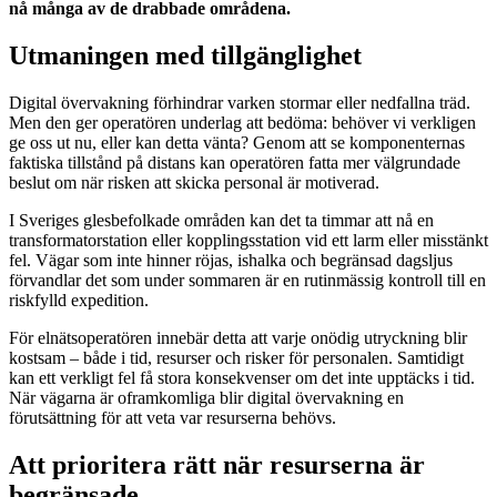
nå många av de drabbade områdena.
Utmaningen med tillgänglighet
Digital övervakning förhindrar varken stormar eller nedfallna träd.
Men den ger operatören underlag att bedöma: behöver vi verkligen
ge oss ut nu, eller kan detta vänta? Genom att se komponenternas
faktiska tillstånd på distans kan operatören fatta mer välgrundade
beslut om när risken att skicka personal är motiverad.
I Sveriges glesbefolkade områden kan det ta timmar att nå en
transformatorstation eller kopplingsstation vid ett larm eller misstänkt
fel. Vägar som inte hinner röjas, ishalka och begränsad dagsljus
förvandlar det som under sommaren är en rutinmässig kontroll till en
riskfylld expedition.
För elnätsoperatören innebär detta att varje onödig utryckning blir
kostsam – både i tid, resurser och risker för personalen. Samtidigt
kan ett verkligt fel få stora konsekvenser om det inte upptäcks i tid.
När vägarna är oframkomliga blir digital övervakning en
förutsättning för att veta var resurserna behövs.
Att prioritera rätt när resurserna är
begränsade