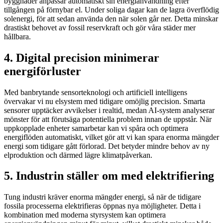
byggnader anpassar automatiskt sin energianvändning efter
tillgången på förnybar el. Under soliga dagar kan de lagra överflödig
solenergi, för att sedan använda den när solen går ner. Detta minskar
drastiskt behovet av fossil reservkraft och gör våra städer mer
hållbara.
4. Digital precision minimerar
energiförluster
Med banbrytande sensorteknologi och artificiell intelligens
övervakar vi nu elsystem med tidigare omöjlig precision. Smarta
sensorer upptäcker avvikelser i realtid, medan AI-system analyserar
mönster för att förutsäga potentiella problem innan de uppstår. När
uppkopplade enheter samarbetar kan vi spåra och optimera
energiflöden automatiskt, vilket gör att vi kan spara enorma mängder
energi som tidigare gått förlorad. Det betyder mindre behov av ny
elproduktion och därmed lägre klimatpåverkan.
5. Industrin ställer om med elektrifiering
Tung industri kräver enorma mängder energi, så när de tidigare
fossila processerna elektrifieras öppnas nya möjligheter. Detta i
kombination med moderna styrsystem kan optimera