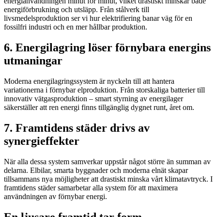
energianvändningen minut för minut, vilket drastiskt minskar både
energiförbrukning och utsläpp. Från stålverk till
livsmedelsproduktion ser vi hur elektrifiering banar väg för en
fossilfri industri och en mer hållbar produktion.
6. Energilagring löser förnybara energins
utmaningar
Moderna energilagringssystem är nyckeln till att hantera
variationerna i förnybar elproduktion. Från storskaliga batterier till
innovativ vätgasproduktion – smart styrning av energilager
säkerställer att ren energi finns tillgänglig dygnet runt, året om.
7. Framtidens städer drivs av
synergieffekter
När alla dessa system samverkar uppstår något större än summan av
delarna. Elbilar, smarta byggnader och moderna elnät skapar
tillsammans nya möjligheter att drastiskt minska vårt klimatavtryck. I
framtidens städer samarbetar alla system för att maximera
användningen av förnybar energi.
En ljusare framtid tar form