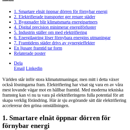
Innehåll
1. Smartare elnät öppnar dörren för förnybar energi
2. Elektrifierade transporter ger renare städer
3. Byggnader blir klimatsmarta energipartners
4. Digital precision minimerar energiförluster
5. Industrin ställer om med elektrifiering
6. Energilagring löser förnybara energins utmaningar
7. Framtidens städer drivs av synergieffekter
En ljusare framtid tar form
Relaterade poster
Dela
Email
Linkedin
Världen står inför stora klimatutmaningar, men mitt i detta växer
också lösningarna fram. Elektrifiering har visat sig vara en av våra
mest lovande vägar mot en hållbar framtid. Med moderna tekniska
framsteg kan vi nu ta vara på elektrifieringens fulla potential för att
skapa verklig förändring. Här är sju avgörande sätt där elektrifiering
accelererar den gröna omställningen.
1. Smartare elnät öppnar dörren för
förnybar energi