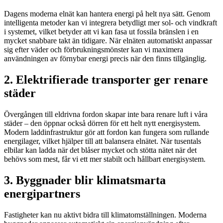
Dagens moderna elnät kan hantera energi på helt nya sätt. Genom
intelligenta metoder kan vi integrera betydligt mer sol- och vindkraft
i systemet, vilket betyder att vi kan fasa ut fossila bränslen i en
mycket snabbare takt än tidigare. När elnäten automatiskt anpassar
sig efter väder och förbrukningsmönster kan vi maximera
användningen av förnybar energi precis när den finns tillgänglig.
2. Elektrifierade transporter ger renare
städer
Övergången till eldrivna fordon skapar inte bara renare luft i våra
städer – den öppnar också dörren för ett helt nytt energisystem.
Modern laddinfrastruktur gör att fordon kan fungera som rullande
energilager, vilket hjälper till att balansera elnätet. När tusentals
elbilar kan ladda när det blåser mycket och stötta nätet när det
behövs som mest, får vi ett mer stabilt och hållbart energisystem.
3. Byggnader blir klimatsmarta
energipartners
Fastigheter kan nu aktivt bidra till klimatomställningen. Moderna