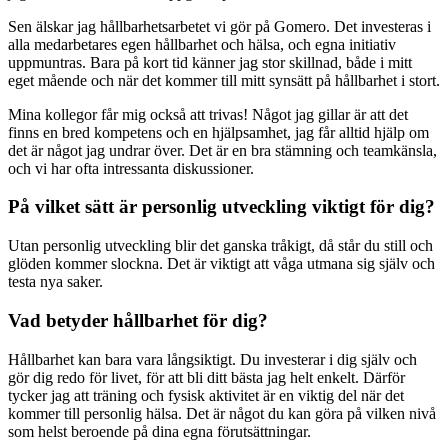
Sen älskar jag hållbarhetsarbetet vi gör på Gomero. Det investeras i
alla medarbetares egen hållbarhet och hälsa, och egna initiativ
uppmuntras. Bara på kort tid känner jag stor skillnad, både i mitt
eget mående och när det kommer till mitt synsätt på hållbarhet i stort.
Mina kollegor får mig också att trivas! Något jag gillar är att det
finns en bred kompetens och en hjälpsamhet, jag får alltid hjälp om
det är något jag undrar över. Det är en bra stämning och teamkänsla,
och vi har ofta intressanta diskussioner.
På vilket sätt är personlig utveckling viktigt för dig?
Utan personlig utveckling blir det ganska tråkigt, då står du still och
glöden kommer slockna. Det är viktigt att våga utmana sig själv och
testa nya saker.
Vad betyder hållbarhet för dig?
Hållbarhet kan bara vara långsiktigt. Du investerar i dig själv och
gör dig redo för livet, för att bli ditt bästa jag helt enkelt. Därför
tycker jag att träning och fysisk aktivitet är en viktig del när det
kommer till personlig hälsa. Det är något du kan göra på vilken nivå
som helst beroende på dina egna förutsättningar.