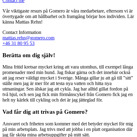
Contact me
Vår viktigaste resurs på Gomero är våra medarbetare, eftersom vi är
övertygade om att hållbarhet och framgång börjar hos individen. Lär
känna Mattias Rehn!
Contact Information
mattias.rehn@gomero.com
+46 31 80 95 53
Berätta om dig själv!
Mina fritid kretsar mycket kring att vara utomhus, till exempel långa
promenader med min hund. Jag fiskar gärna och det innebär också
att jag reser väldigt mycket i Sverige. Många gillar ju att gå till ”sitt”
ställe men jag är mer för att testa nya vatten och hitta nya
utmaningar. Sen älskar jag att cykla. Jag har alltid gillat fordon på
två hjul, och sen jag fick min förmånscykel från Gomero fick jag en
helt ny kärlek till cykling och det är jag jätteglad för.
Vad får dig att trivas på Gomero?
Ansvaret och friheten som kommer med det betyder mycket för mig
på min arbetsplats. Jag trivs med att jobba i en platt organisation där
jag får sköta mina arbetsuppgifter på mitt sätt.