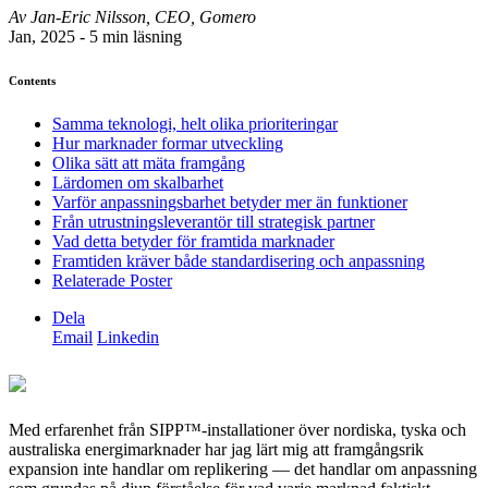
Av Jan-Eric Nilsson, CEO, Gomero
Jan, 2025 - 5 min läsning
Contents
Samma teknologi, helt olika prioriteringar
Hur marknader formar utveckling
Olika sätt att mäta framgång
Lärdomen om skalbarhet
Varför anpassningsbarhet betyder mer än funktioner
Från utrustningsleverantör till strategisk partner
Vad detta betyder för framtida marknader
Framtiden kräver både standardisering och anpassning
Relaterade Poster
Dela
Email
Linkedin
Med erfarenhet från SIPP™-installationer över nordiska, tyska och
australiska energimarknader har jag lärt mig att framgångsrik
expansion inte handlar om replikering — det handlar om anpassning