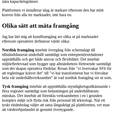
nära kapacitetsgränser.
Plattformen vi installerar idag är starkare eftersom den har mött
kraven från alla tre marknader, inte bara en.
Olika sätt att mäta framgång
Jag har lärt mig att kundframgång ser olika ut på marknader
eftersom operatörer definierar värde olika:
Nordisk framgång
innebär övergång från schemalagt till
tillståndsbaserat underhåll samtidigt som entreprenörsrelationer
upprätthålls och ger både ansvar och flexibilitet. Det innebär
miljöefterlevnad som bygger upp allmänhetens förtroende samtidigt
som det skapar operativa fördelar. Resan från "vi övervakar SF6 för
att regleringar kräver det" till "vi har transformerat hur vi förvaltar
hela vår underhållsverksamhet" är vad nordisk framgång ser ut som.
Tysk framgång
innebär att upprätthålla myndighetsgodkännande i
flera regioner samtidigt som belastningen på underhållsteam
minskas. Det innebär att förenkla verksamheten i en i grunden
komplex miljö och flytta risk från personal till teknologi. När ett
tyskt elnätsbolag väljer att satsa långsiktigt på plattformen, vet man
att värdeerbjudandet är genuint övertygande.