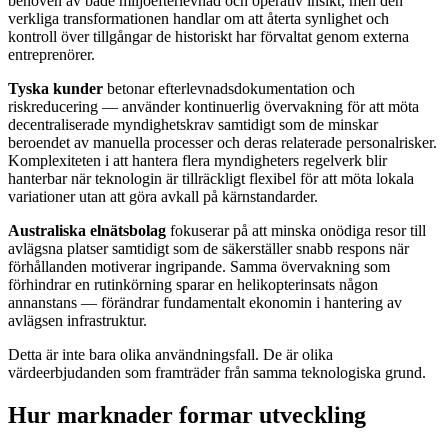
behoven av både miljöefterlevnad och operativ insikt, men den
verkliga transformationen handlar om att återta synlighet och
kontroll över tillgångar de historiskt har förvaltat genom externa
entreprenörer.
Tyska kunder
betonar efterlevnadsdokumentation och
riskreducering — använder kontinuerlig övervakning för att möta
decentraliserade myndighetskrav samtidigt som de minskar
beroendet av manuella processer och deras relaterade personalrisker.
Komplexiteten i att hantera flera myndigheters regelverk blir
hanterbar när teknologin är tillräckligt flexibel för att möta lokala
variationer utan att göra avkall på kärnstandarder.
Australiska elnätsbolag
fokuserar på att minska onödiga resor till
avlägsna platser samtidigt som de säkerställer snabb respons när
förhållanden motiverar ingripande. Samma övervakning som
förhindrar en rutinkörning sparar en helikopterinsats någon
annanstans — förändrar fundamentalt ekonomin i hantering av
avlägsen infrastruktur.
Detta är inte bara olika användningsfall. De är olika
värdeerbjudanden som framträder från samma teknologiska grund.
Hur marknader formar utveckling