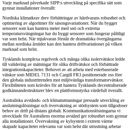
Varje marknad påverkade SIPP:s utveckling på specifika sätt som
gynnar installationer överallt:
Nordiska klimatkrav drev förbättringar av hårdvarans robusthet och
optimering av algoritmer för säsongsvariationer. När du bygger
sensorer som kan hantera meter med snö och extrema
temperatursvängningar har du byggt sensorer som fungerar pålitligt
var som helst. När mjukvaran förstår de dramatiska övergångarna
mellan nordiska årstider kan den hantera driftvariationer på vilken
marknad som helst.
Tysklands komplexa regelverk och många olika isolervätskor ledde
till validering av mätningar för olika driftvätskor och förbättrade
integrationskapaciteter. Behovet av att arbeta med esterbaserade
vätskor som MIDEL 7131 och Cargill FR3 positionerade oss före
den globala industri­trenden mot miljövänliga transformatorvätskor.
Flexibiliteten som krävdes för att hantera Tysklands decentraliserade
godkännandestrukturer blev en plattformsstyrka värdefull överallt.
Australiska avstånds- och klimatutmaningar pressade utveckling av
anslutningslösningar och övervakning av stödsystem som tillgodoser
behov av drift på distans globalt. Kommunikationslösningarna vi
utvecklade för Australiens enorma avstånd ger robusthet som gynnar
alla installationer. Övervakning av kylsystem i extrem värme
skapade kapaciteter relevanta var som helst där utrustning arbetar