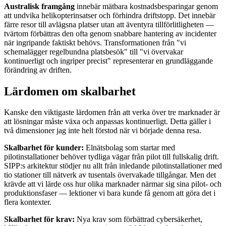
Australisk framgång
innebär mätbara kostnadsbesparingar genom
att undvika helikopterinsatser och förhindra driftstopp. Det innebär
färre resor till avlägsna platser utan att äventyra tillförlitligheten —
tvärtom förbättras den ofta genom snabbare hantering av incidenter
när ingripande faktiskt behövs. Transformationen från "vi
schemalägger regelbundna platsbesök" till "vi övervakar
kontinuerligt och ingriper precist" representerar en grundläggande
förändring av driften.
Lärdomen om skalbarhet
Kanske den viktigaste lärdomen från att verka över tre marknader är
att lösningar måste växa och anpassas kontinuerligt. Detta gäller i
två dimensioner jag inte helt förstod när vi började denna resa.
Skalbarhet för kunder:
Elnätsbolag som startar med
pilotinstallationer behöver tydliga vägar från pilot till fullskalig drift.
SIPP:s arkitektur stödjer nu allt från inledande pilotinstallationer med
tio stationer till nätverk av tusentals övervakade tillgångar. Men det
krävde att vi lärde oss hur olika marknader närmar sig sina pilot- och
produktionsfaser — lektioner vi bara kunde få genom att göra det i
flera kontexter.
Skalbarhet för krav:
Nya krav som förbättrad cybersäkerhet,