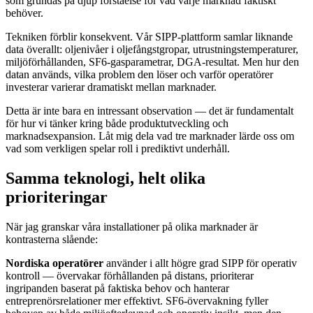
som grundas på djup förståelse för vad varje marknad faktiskt
behöver.
Tekniken förblir konsekvent. Vår SIPP-plattform samlar liknande
data överallt: oljenivåer i oljefångstgropar, utrustningstemperaturer,
miljöförhållanden, SF6-gasparametrar, DGA-resultat. Men hur den
datan används, vilka problem den löser och varför operatörer
investerar varierar dramatiskt mellan marknader.
Detta är inte bara en intressant observation — det är fundamentalt
för hur vi tänker kring både produktutveckling och
marknadsexpansion. Låt mig dela vad tre marknader lärde oss om
vad som verkligen spelar roll i prediktivt underhåll.
Samma teknologi, helt olika
prioriteringar
När jag granskar våra installationer på olika marknader är
kontrasterna slående:
Nordiska operatörer
använder i allt högre grad SIPP för operativ
kontroll — övervakar förhållanden på distans, prioriterar
ingripanden baserat på faktiska behov och hanterar
entreprenörsrelationer mer effektivt. SF6-övervakning fyller