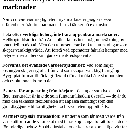
marknader
När vi utvärderar möjligheter i nya marknader präglar dessa
erfarenheter från tre marknader hur vi tänker på expansion:
Leta efter verkliga behov, inte bara uppenbara marknader
:
Helikopterhistorien från Australien fanns inte i någon beräkning av
potentiell marknad. Men den representerar konkreta utmaningar som
skapar varaktigt värde. Att förstå vad operatörer faktiskt kämpar med
betyder mer än beräkningar av marknadspotential.
Förvänta det oväntade värdeerbjudandet
: Vad som säljer
lösningen skiljer sig ofta från vad som skapar varaktig framgång.
Bygg plattformar tillräckligt flexibla för att möta både startpunkten
och evolutionen bortom den.
Planera för anpassning från början
: Lösningar som lyckas på
flera marknader är inte de som fungerar likadant överallt — de är de
med den tekniska flexibiliteten att anpassa samtidigt som den
grundläggande tillförlitligheten och kvaliteten upprätthålls.
Partnerskap slår transaktion
: Kunderna som får mest värde från
vår plattform är de vi arbetat med tillräckligt länge för att förstå deras
föränderliga behov. Snabba installationer kan visa kortsiktiga vinster,