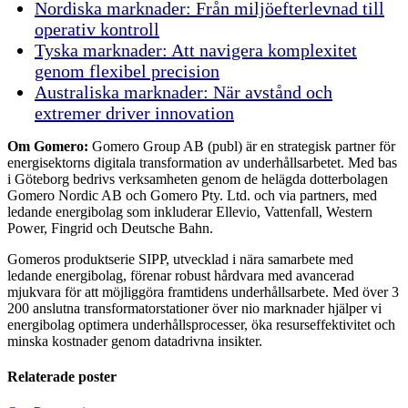
Nordiska marknader: Från miljöefterlevnad till
operativ kontroll
Tyska marknader: Att navigera komplexitet
genom flexibel precision
Australiska marknader: När avstånd och
extremer driver innovation
Om Gomero:
Gomero Group AB (publ) är en strategisk partner för
energisektorns digitala transformation av underhållsarbetet. Med bas
i Göteborg bedrivs verksamheten genom de helägda dotterbolagen
Gomero Nordic AB och Gomero Pty. Ltd. och via partners, med
ledande energibolag som inkluderar Ellevio, Vattenfall, Western
Power, Fingrid och Deutsche Bahn.
Gomeros produktserie SIPP, utvecklad i nära samarbete med
ledande energibolag, förenar robust hårdvara med avancerad
mjukvara för att möjliggöra framtidens underhållsarbete. Med över 3
200 anslutna transformatorstationer över nio marknader hjälper vi
energibolag optimera underhållsprocesser, öka resurseffektivitet och
minska kostnader genom datadrivna insikter.
Relaterade poster