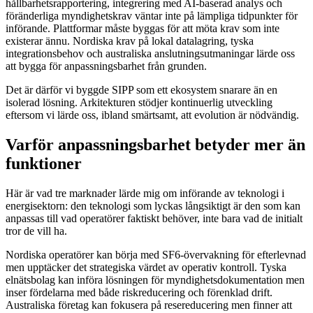
hållbarhetsrapportering, integrering med AI-baserad analys och
föränderliga myndighetskrav väntar inte på lämpliga tidpunkter för
införande. Plattformar måste byggas för att möta krav som inte
existerar ännu. Nordiska krav på lokal datalagring, tyska
integrationsbehov och australiska anslutningsutmaningar lärde oss
att bygga för anpassningsbarhet från grunden.
Det är därför vi byggde SIPP som ett ekosystem snarare än en
isolerad lösning. Arkitekturen stödjer kontinuerlig utveckling
eftersom vi lärde oss, ibland smärtsamt, att evolution är nödvändig.
Varför anpassningsbarhet betyder mer än
funktioner
Här är vad tre marknader lärde mig om införande av teknologi i
energisektorn: den teknologi som lyckas långsiktigt är den som kan
anpassas till vad operatörer faktiskt behöver, inte bara vad de initialt
tror de vill ha.
Nordiska operatörer kan börja med SF6-övervakning för efterlevnad
men upptäcker det strategiska värdet av operativ kontroll. Tyska
elnätsbolag kan införa lösningen för myndighetsdokumentation men
inser fördelarna med både riskreducering och förenklad drift.
Australiska företag kan fokusera på resereducering men finner att