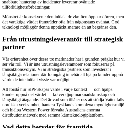
snabbare hantering av incidenter levererar oväntade
tillförlitlighetsförbättringar.
Mönstret är konsekvent: den initiala drivkraften öppnar dörren, men
det varaktiga värdet framträder ofta från någonstans oväntat. God
teknologi möjliggör denna upptäckt snarare än att begränsa den.
Från utrustningsleverantör till strategisk
partner
Vår erfarenhet över dessa tre marknader har i grunden präglat hur vi
ser vår roll. Vi är inte utrustningsleverantörer som fokuserar på
transaktionsvolym. Vi är strategiska partners som investerar i
långsiktiga relationer där framgång innebär att hjälpa kunder uppnå
värde de inte initialt visste var möjligt.
Att förstå hur SIPP skapar värde i varje kontext — och hjälpa
kunder uppnå det värdet — kräver djup marknadskunskap och
långsiktigt åtagande. Det är vad som tillåter oss att stödja Vattenfalls
nordiska verksamhet, hantera Tysklands komplexa myndighetsmiljö
och hjälpa Western Power förvalta Australiens enorma
distributionsnätverk med samma kärnteknologiplattform.
Vad detta betyder för framtida