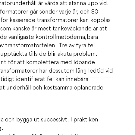
atorunderhåll är värda att stanna upp vid.
formatorer går sönder varje år, och 80
för kasserade transformatorer kan kopplas
Det som kanske är mest tankeväckande är att
v de vanligaste kontrollmetoderna,
bara
v transformatorfelen. Tre av fyra fel
i oupptäckta tills de blir akuta problem.
ent för att komplettera med löpande
Transformatorer har dessutom lång ledtid vid
 tidigt identifierat fel kan innebära
rat underhåll och kostsamma oplanerade
la och bygga ut successivt. I praktiken
g.