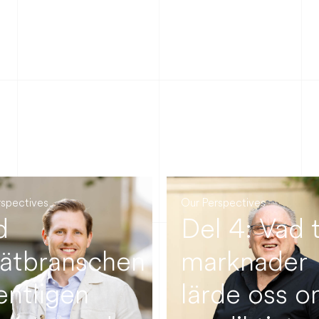
rspectives
Our Perspectives
d
Del 4: Vad 
nätbranschen
marknader
entligen
lärde oss 