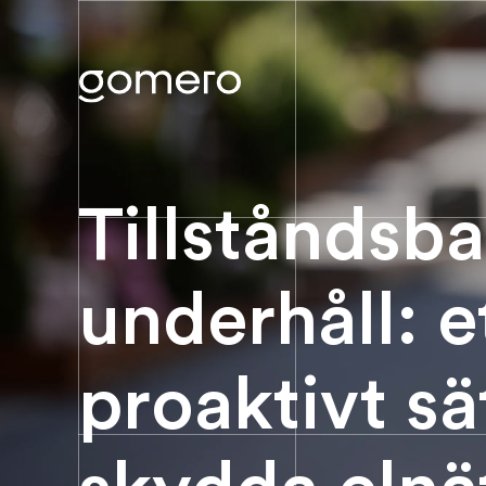
Tillståndsba
underhåll: e
proaktivt sä
skydda elnä