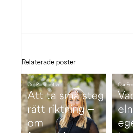
Relaterade poster
Our Perspectives
Our Pe
Att ta små steg i
Va
 vs
rätt riktning –
el
om
eg