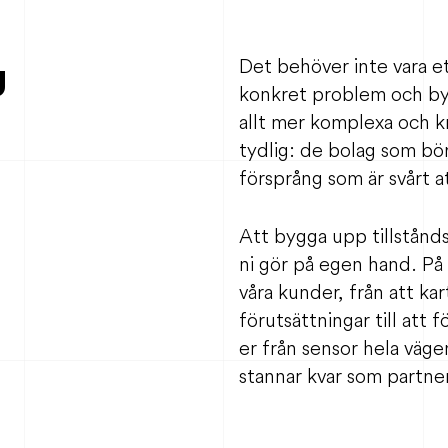
g
Det behöver inte vara et
konkret problem och byg
allt mer komplexa och kr
tydlig: de bolag som bö
försprång som är svårt a
Att bygga upp tillstånd
ni gör på egen hand. På
våra kunder, från att ka
förutsättningar till att fö
er från sensor hela vägen
stannar kvar som partner