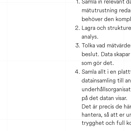
Samla in relevant da
mätutrustning redan
behöver den kompl
Lagra och strukturer
analys.
Tolka vad mätvärden
beslut. Data skapar 
som gör det.
Samla allt i en pla
datainsamling till a
underhållsorganisat
på det datan visar.
Det är precis de hä
hantera, så att er 
trygghet och full ko