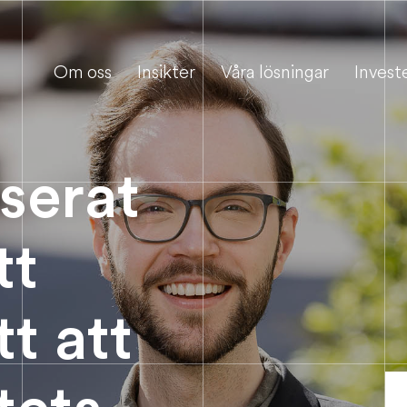
Om oss
Insikter
Våra lösningar
Invest
serat
tt
tt att
tets