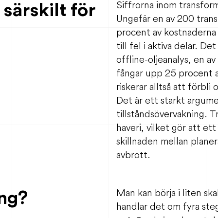
 särskilt för
Siffrorna inom transform
Ungefär en av 200 trans
procent av kostnaderna 
till fel i aktiva delar. 
offline-oljeanalys, en a
fångar upp 25 procent a
riskerar alltså att förbl
Det är ett starkt argum
tillståndsövervakning. 
haveri, vilket gör att ett
skillnaden mellan plane
avbrott.
ng?
Man kan börja i liten ska
handlar det om fyra ste