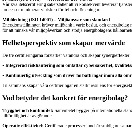
Vår kvalitetscertifiering säkerställer att vi konsekvent levererar tjän
processer minimerar vi risken för fel och förseningar.
Miljöledning (ISO 14001) – Miljöansvar som standard
Energiomställningen kräver miljötänk i varje beslut, och energibolag mås
för att minska vår miljöpåverkan och stödja energibolagens hållbarhetsm
Helhetsperspektiv som skapar mervärde
De tre certifieringarna förstärker varandra och skapar synergieffekter:
•
Integrerad riskhantering som omfattar cybersäkerhet, kvalitets
•
Kontinuerlig utveckling som driver förbättringar inom alla omr
Tillsammans skapar våra certifieringar en stärkt resiliens för energise
Vad betyder det konkret för energibolag?
Trygghet och kontinuitet:
Samarbetet bygger på internationella stan
tillförlitlighet är avgörande.
Operativ effektivitet:
Certifierade processer innebär smidigare samar