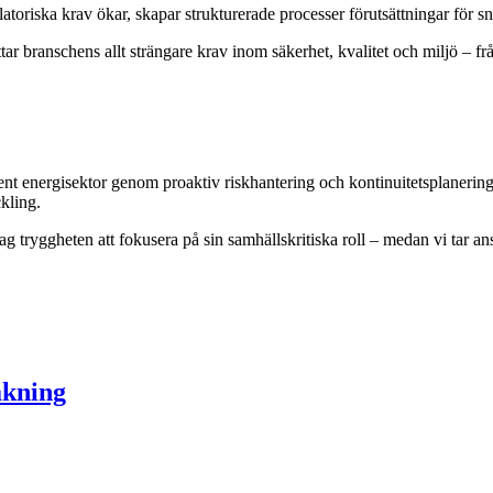
atoriska krav ökar, skapar strukturerade processer förutsättningar för 
 branschens allt strängare krav inom säkerhet, kvalitet och miljö – från
ent energisektor genom proaktiv riskhantering och kontinuitetsplanering. 
kling.
olag tryggheten att fokusera på sin samhällskritiska roll – medan vi tar ans
akning