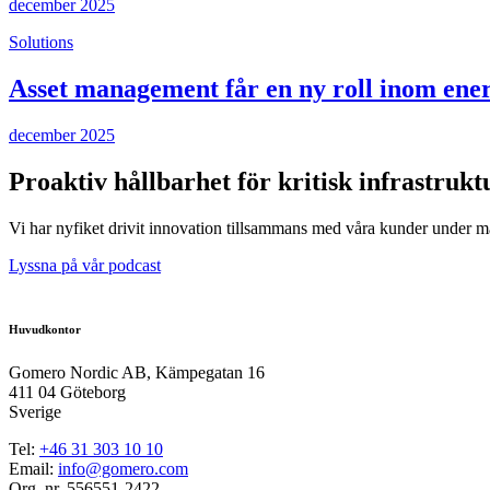
december 2025
Solutions
Asset management får en ny roll inom ene
december 2025
Proaktiv hållbarhet för kritisk infrastrukt
Vi har nyfiket drivit innovation tillsammans med våra kunder under mång
Lyssna på vår podcast
Huvudkontor
Gomero Nordic AB, Kämpegatan 16
411 04 Göteborg
Sverige
Tel:
+46
31
303 10 10
Email:
info@gomero.com
Org. nr. 556551-2422