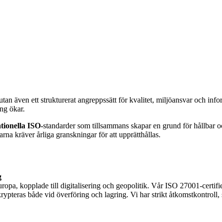
utan även ett strukturerat angreppssätt för kvalitet, miljöansvar och inf
ng ökar.
ationella ISO-
standarder som tillsammans skapar en grund för hållbar 
garna kräver årliga granskningar för att upprätthållas.
g
ropa, kopplade till digitalisering och geopolitik. Vår ISO 27001-certif
 krypteras både vid överföring och lagring. Vi har strikt åtkomstkontro