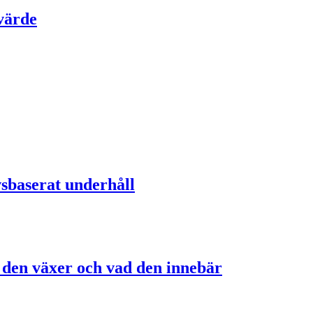
 värde
sbaserat underhåll
r den växer och vad den innebär