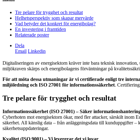
Innehåll
Tre pelare för trygghet och resultat
Helhetsperspektiv som skapar mervärde
Vad betyder det konkret för energibolag?
En investering i framtiden
Relaterade poster
Dela
Email
Linkedin
Digitaliseringen av energisektorn kräver inte bara teknisk innovation, 
miljökraven skärps och energibolagens förväntningar på kvalitetssäkri
För att möta dessa utmaningar är vi certifierade enligt tre intern
miljöledning och ISO 27001 för informationssäkerhet
. Certifierin
Tre pelare för trygghet och resultat
Informationssäkerhet (ISO 27001) – Säker informationshanterin
Cyberhoten mot energisektorn ökar, med fler attacker, särskilt inom Eu
säkerhet. All känslig data – från anläggningsdata till kunduppgifter –
säkerhetsuppdateringar.
Kvalitet (ISO 9001) – Vi levererar det vi lovar