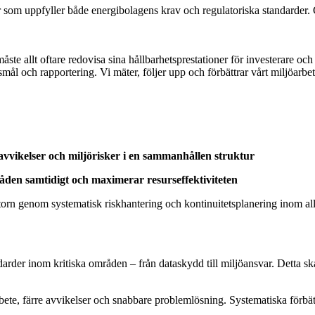
ster som uppfyller både energibolagens krav och regulatoriska standarder
te allt oftare redovisa sina hållbarhetsprestationer för investerare och 
ål och rapportering. Vi mäter, följer upp och förbättrar vårt miljöarbet
avvikelser och miljörisker i en sammanhållen struktur
åden samtidigt och maximerar resurseffektiviteten
ktorn genom systematisk riskhantering och kontinuitetsplanering inom alla
darder inom kritiska områden – från dataskydd till miljöansvar. Detta sk
bete, färre avvikelser och snabbare problemlösning. Systematiska förbä