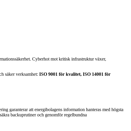
ormationssäkerhet. Cyberhot mot kritisk infrastruktur växer,
och säker verksamhet:
ISO 9001 för kvalitet, ISO 14001 för
iering garanterar att energibolagens information hanteras med högsta
ll, säkra backuprutiner och genomför regelbundna