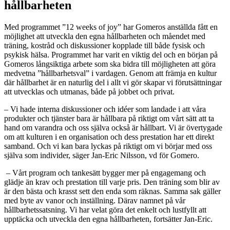
hållbarheten
Med programmet ”12 weeks of joy” har Gomeros anställda fått en
möjlighet att utveckla den egna hållbarheten och måendet med
träning, kostråd och diskussioner kopplade till både fysisk och
psykisk hälsa. Programmet har varit en viktig del och en början på
Gomeros långsiktiga arbete som ska bidra till möjligheten att göra
medvetna ”hållbarhetsval” i vardagen. Genom att främja en kultur
där hållbarhet är en naturlig del i allt vi gör skapar vi förutsättningar
att utvecklas och utmanas, både på jobbet och privat.
– Vi hade interna diskussioner och idéer som landade i att våra
produkter och tjänster bara är hållbara på riktigt om vårt sätt att ta
hand om varandra och oss själva också är hållbart. Vi är övertygade
om att kulturen i en organisation och dess prestation har ett direkt
samband. Och vi kan bara lyckas på riktigt om vi börjar med oss
själva som individer, säger Jan-Eric Nilsson, vd för Gomero.
– Vårt program och tankesätt bygger mer på engagemang och
glädje än krav och prestation till varje pris. Den träning som blir av
är den bästa och krasst sett den enda som räknas. Samma sak gäller
med byte av vanor och inställning. Därav namnet på vår
hållbarhetssatsning. Vi har velat göra det enkelt och lustfyllt att
upptäcka och utveckla den egna hållbarheten, fortsätter Jan-Eric.