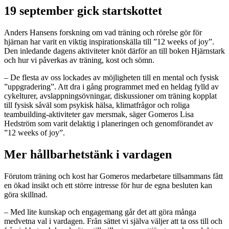
19 september gick startskottet
Anders Hansens forskning om vad träning och rörelse gör för
hjärnan har varit en viktig inspirationskälla till ”12 weeks of joy”.
Den inledande dagens aktiviteter knöt därför an till boken Hjärnstark
och hur vi påverkas av träning, kost och sömn.
– De flesta av oss lockades av möjligheten till en mental och fysisk
”uppgradering”. Att dra i gång programmet med en heldag fylld av
cykelturer, avslappningsövningar, diskussioner om träning kopplat
till fysisk såväl som psykisk hälsa, klimatfrågor och roliga
teambuilding-aktiviteter gav mersmak, säger Gomeros Lisa
Hedström som varit delaktig i planeringen och genomförandet av
”12 weeks of joy”.
Mer hållbarhetstänk i vardagen
Förutom träning och kost har Gomeros medarbetare tillsammans fått
en ökad insikt och ett större intresse för hur de egna besluten kan
göra skillnad.
– Med lite kunskap och engagemang går det att göra många
medvetna val i vardagen. Från sättet vi själva väljer att ta oss till och