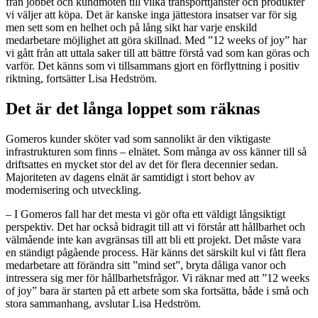
från jobbet och kundmöten till vilka transporttjänster och produkter
vi väljer att köpa. Det är kanske inga jättestora insatser var för sig
men sett som en helhet och på lång sikt har varje enskild
medarbetare möjlighet att göra skillnad. Med ”12 weeks of joy” har
vi gått från att uttala saker till att bättre förstå vad som kan göras och
varför. Det känns som vi tillsammans gjort en förflyttning i positiv
riktning, fortsätter Lisa Hedström.
Det är det långa loppet som räknas
Gomeros kunder sköter vad som sannolikt är den viktigaste
infrastrukturen som finns – elnätet. Som många av oss känner till så
driftsattes en mycket stor del av det för flera decennier sedan.
Majoriteten av dagens elnät är samtidigt i stort behov av
modernisering och utveckling.
– I Gomeros fall har det mesta vi gör ofta ett väldigt långsiktigt
perspektiv. Det har också bidragit till att vi förstår att hållbarhet och
välmående inte kan avgränsas till att bli ett projekt. Det måste vara
en ständigt pågående process. Här känns det särskilt kul vi fått flera
medarbetare att förändra sitt ”mind set”, bryta dåliga vanor och
intressera sig mer för hållbarhetsfrågor. Vi räknar med att ”12 weeks
of joy” bara är starten på ett arbete som ska fortsätta, både i små och
stora sammanhang, avslutar Lisa Hedström.