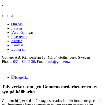
CLOSE
Om oss
Insikter
Våra lösningar
Investerare
Karriär
Kontakt
Logga in
Gomero AB, Kämpegatan 16, 411 04 Gothenburg, Sweden
Phone:
031 - 80 95 50
, Email:
info@gomero.com
Tolv veckor som gett Gomeros medarbetare en ny
syn på hållbarhet
Gomero hjälper sedan företaget startades kunder inom energisektorn
till långsiktigt hållbar ekonomisk tillväxt genom utveckling av