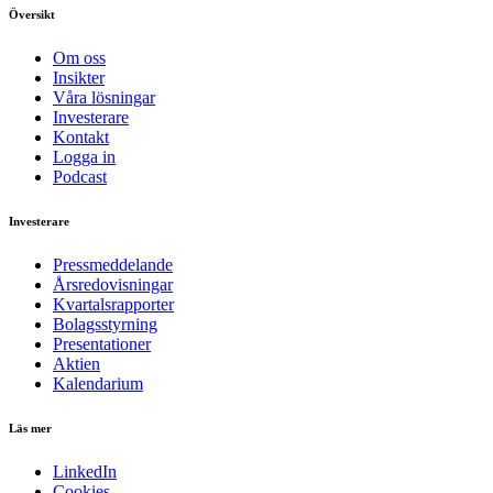
Översikt
Om oss
Insikter
Våra lösningar
Investerare
Kontakt
Logga in
Podcast
Investerare
Pressmeddelande
Årsredovisningar
Kvartalsrapporter
Bolagsstyrning
Presentationer
Aktien
Kalendarium
Läs mer
LinkedIn
Cookies