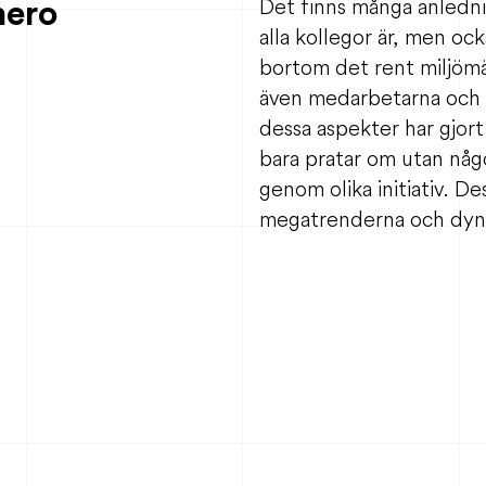
mero
Det finns många anledni
alla kollegor är, men ock
bortom det rent miljömä
även medarbetarna och f
dessa aspekter har gjor
bara pratar om utan någ
genom olika initiativ. 
megatrenderna och dynam