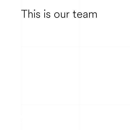
This is our team
ennart Johannesson
Mattias Rehn
nior Developer
Warehouse & Logistics